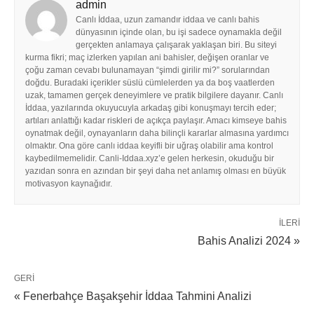
admin
Canlı İddaa, uzun zamandır iddaa ve canlı bahis
dünyasının içinde olan, bu işi sadece oynamakla değil
gerçekten anlamaya çalışarak yaklaşan biri. Bu siteyi
kurma fikri; maç izlerken yapılan ani bahisler, değişen oranlar ve
çoğu zaman cevabı bulunamayan “şimdi girilir mi?” sorularından
doğdu. Buradaki içerikler süslü cümlelerden ya da boş vaatlerden
uzak, tamamen gerçek deneyimlere ve pratik bilgilere dayanır. Canlı
İddaa, yazılarında okuyucuyla arkadaş gibi konuşmayı tercih eder;
artıları anlattığı kadar riskleri de açıkça paylaşır. Amacı kimseye bahis
oynatmak değil, oynayanların daha bilinçli kararlar almasına yardımcı
olmaktır. Ona göre canlı iddaa keyifli bir uğraş olabilir ama kontrol
kaybedilmemelidir. Canli-Iddaa.xyz’e gelen herkesin, okuduğu bir
yazıdan sonra en azından bir şeyi daha net anlamış olması en büyük
motivasyon kaynağıdır.
İLERI
Bahis Analizi 2024 »
GERI
« Fenerbahçe Başakşehir İddaa Tahmini Analizi