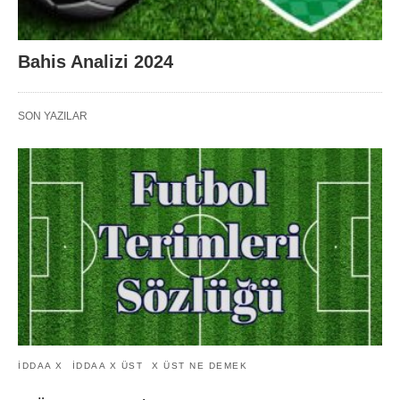
Bahis Analizi 2024
SON YAZILAR
IDDAA X
IDDAA X ÜST
X ÜST NE DEMEK