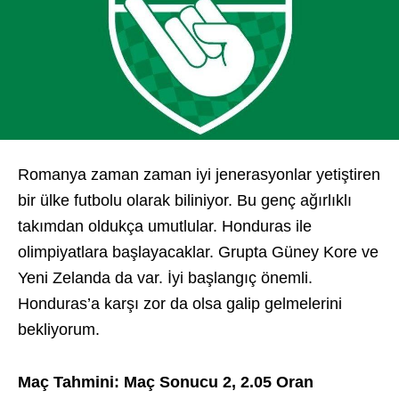
Romanya zaman zaman iyi jenerasyonlar yetiştiren
bir ülke futbolu olarak biliniyor. Bu genç ağırlıklı
takımdan oldukça umutlular. Honduras ile
olimpiyatlara başlayacaklar. Grupta Güney Kore ve
Yeni Zelanda da var. İyi başlangıç önemli.
Honduras’a karşı zor da olsa galip gelmelerini
bekliyorum.
Maç Tahmini: Maç Sonucu 2, 2.05 Oran