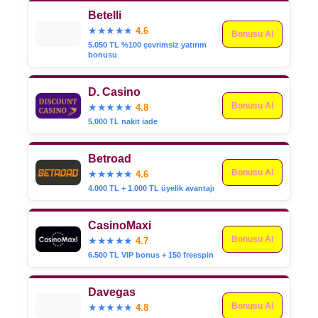
Betelli
★★★★★
4.6
Bonusu Al
5.050 TL %100 çevrimsiz yatırım
bonusu
D. Casino
Bonusu Al
★★★★★
4.8
5.000 TL nakit iade
Betroad
Bonusu Al
★★★★★
4.6
4.000 TL + 1.000 TL üyelik avantajı
CasinoMaxi
Bonusu Al
★★★★★
4.7
6.500 TL VIP bonus + 150 freespin
Davegas
Bonusu Al
★★★★★
4.8