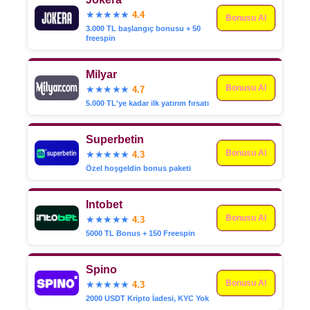
★★★★★
4.4
Bonusu Al
3.000 TL başlangıç bonusu + 50
freespin
Milyar
Bonusu Al
★★★★★
4.7
5.000 TL'ye kadar ilk yatırım fırsatı
Superbetin
Bonusu Al
★★★★★
4.3
Özel hoşgeldin bonus paketi
Intobet
Bonusu Al
★★★★★
4.3
5000 TL Bonus + 150 Freespin
Spino
Bonusu Al
★★★★★
4.3
2000 USDT Kripto İadesi, KYC Yok