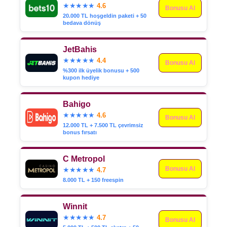
★★★★★
4.6
Bonusu Al
20.000 TL hoşgeldin paketi + 50
bedava dönüş
JetBahis
★★★★★
4.4
Bonusu Al
%300 ilk üyelik bonusu + 500
kupon hediye
Bahigo
★★★★★
4.6
Bonusu Al
12.000 TL + 7.500 TL çevrimsiz
bonus fırsatı
C Metropol
Bonusu Al
★★★★★
4.7
8.000 TL + 150 freespin
Winnit
★★★★★
4.7
Bonusu Al