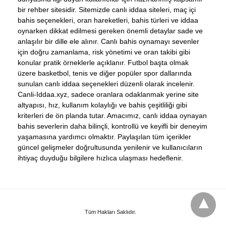
bir rehber sitesidir. Sitemizde canlı iddaa siteleri, maç içi
bahis seçenekleri, oran hareketleri, bahis türleri ve iddaa
oynarken dikkat edilmesi gereken önemli detaylar sade ve
anlaşılır bir dille ele alınır. Canlı bahis oynamayı sevenler
için doğru zamanlama, risk yönetimi ve oran takibi gibi
konular pratik örneklerle açıklanır. Futbol başta olmak
üzere basketbol, tenis ve diğer popüler spor dallarında
sunulan canlı iddaa seçenekleri düzenli olarak incelenir.
Canli-Iddaa.xyz, sadece oranlara odaklanmak yerine site
altyapısı, hız, kullanım kolaylığı ve bahis çeşitliliği gibi
kriterleri de ön planda tutar. Amacımız, canlı iddaa oynayan
bahis severlerin daha bilinçli, kontrollü ve keyifli bir deneyim
yaşamasına yardımcı olmaktır. Paylaşılan tüm içerikler
güncel gelişmeler doğrultusunda yenilenir ve kullanıcıların
ihtiyaç duyduğu bilgilere hızlıca ulaşması hedeflenir.
Tüm Hakları Saklıdır.