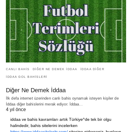
CANLI BAHIS
DIĞER NE DEMEK İDDAA
İDDAA DIĞER
İDDAA GOL BAHISLERI
Diğer Ne Demek İddaa
İlk defa internet üzerinden canlı bahis oynamak isteyen kişiler de
İddaa diğer bahislerini merak ediyor. İddaa…
4 yıl önce
iddaa ve bahis kavramları artık Türkiye^de tek bir olgu
halindedir, bahis sitelerini incelerken
https://www.iddaasiteleritr.com/
sitesine giderseniz, bunların