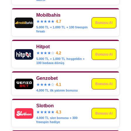
Mobilbahis
★★★★★
4.7
Bonusu Al
5.000 TL + 1.000 TL + 100 freespin
fırsatı
Hitpot
★★★★☆
4.2
Bonusu Al
5.000 TL + 1.000 TL hoşgeldin +
100 bedava dönüş
Genzobet
Bonusu Al
★★★★☆
4.1
4.000 TL ilk yatırım bonusu
Slotbon
★★★★★
4.3
Bonusu Al
4.000 TL slot bonusu + 300
freespin hediye