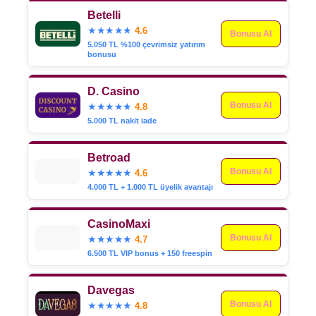
Betelli
★★★★★
4.6
Bonusu Al
5.050 TL %100 çevrimsiz yatırım
bonusu
D. Casino
Bonusu Al
★★★★★
4.8
5.000 TL nakit iade
Betroad
Bonusu Al
★★★★★
4.6
4.000 TL + 1.000 TL üyelik avantajı
CasinoMaxi
Bonusu Al
★★★★★
4.7
6.500 TL VIP bonus + 150 freespin
Davegas
Bonusu Al
★★★★★
4.8