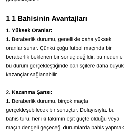
1 1 Bahisinin Avantajları
Yüksek Oranlar:
Beraberlik durumu, genellikle daha yüksek
oranlar sunar. Çünkü çoğu futbol maçında bir
beraberlik beklenen bir sonuç değildir, bu nedenle
bu durum gerçekleştiğinde bahisçilere daha büyük
kazançlar sağlanabilir.
Kazanma Şansı:
Beraberlik durumu, birçok maçta
gerçekleşebilecek bir sonuçtur. Dolayısıyla, bu
bahis türü, her iki takımın eşit güçte olduğu veya
maçın dengeli geçeceği durumlarda bahis yapmak