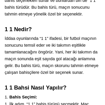
bahis seçenekleri sunar ve bunlardan biri de “1 1”
bahis türüdür. Bu bahis türü, maçın sonucunu
tahmin etmeye yönelik özel bir seçenektir.
1 1 Nedir?
İddaa oyunlarında “1 1” ifadesi, bir futbol maçının
sonucunu temsil eder ve iki takımın eşitlikle
tamamlanacağını öngörür. Yani, her iki takımın da
maçın sonunda eşit sayıda gol atacağı anlamına
gelir. Bu bahis türü, maçın skorunu tahmin etmeye
çalışan bahisçilere özel bir seçenek sunar.
1 1 Bahsi Nasıl Yapılır?
Bahis Seçimi:
İlk adım, “1 1” bahis türünü seçmektir. Maç