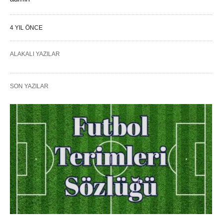
4 YIL ÖNCE
ALAKALI YAZILAR
SON YAZILAR