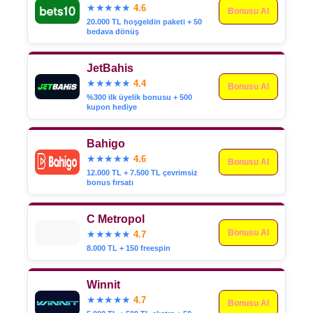
★★★★★
4.6
Bonusu Al
20.000 TL hoşgeldin paketi + 50
bedava dönüş
JetBahis
★★★★★
4.4
Bonusu Al
%300 ilk üyelik bonusu + 500
kupon hediye
Bahigo
★★★★★
4.6
Bonusu Al
12.000 TL + 7.500 TL çevrimsiz
bonus fırsatı
C Metropol
Bonusu Al
★★★★★
4.7
8.000 TL + 150 freespin
Winnit
★★★★★
4.7
Bonusu Al