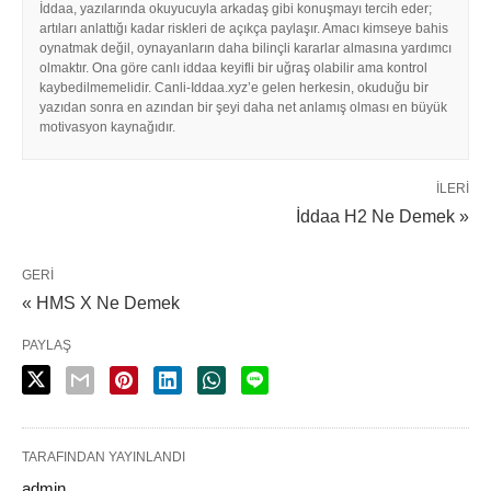
İddaa, yazılarında okuyucuyla arkadaş gibi konuşmayı tercih eder;
artıları anlattığı kadar riskleri de açıkça paylaşır. Amacı kimseye bahis
oynatmak değil, oynayanların daha bilinçli kararlar almasına yardımcı
olmaktır. Ona göre canlı iddaa keyifli bir uğraş olabilir ama kontrol
kaybedilmemelidir. Canli-Iddaa.xyz’e gelen herkesin, okuduğu bir
yazıdan sonra en azından bir şeyi daha net anlamış olması en büyük
motivasyon kaynağıdır.
İLERI
İddaa H2 Ne Demek »
GERI
« HMS X Ne Demek
PAYLAŞ
TARAFINDAN YAYINLANDI
admin