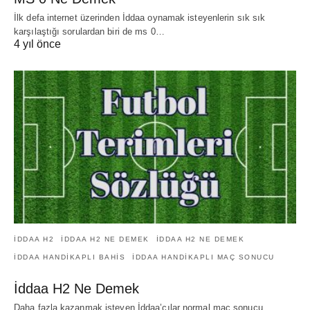
İlk defa internet üzerinden İddaa oynamak isteyenlerin sık sık
karşılaştığı sorulardan biri de ms 0…
4 yıl önce
IDDAA H2
İDDAA H2 NE DEMEK
IDDAA H2 NE DEMEK
IDDAA HANDIKAPLI BAHIS
IDDAA HANDIKAPLI MAÇ SONUCU
İddaa H2 Ne Demek
Daha fazla kazanmak isteyen İddaa’cılar normal maç sonucu