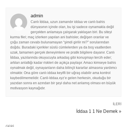
admin
Canlı İddaa, uzun zamandır iddaa ve canlı bahis
dünyasının içinde olan, bu işi sadece oynamakla değil
gerçekten anlamaya çalışarak yaklaşan biri. Bu siteyi
kurma fikri; maç izlerken yapılan ani bahisler, değişen oranlar ve
çoğu zaman cevabı bulunamayan “şimdi girilir mi?” sorularından
doğdu. Buradaki içerikler süslü cümlelerden ya da boş vaatlerden
uzak, tamamen gerçek deneyimlere ve pratik bilgilere dayanır. Canlı
İddaa, yazılarında okuyucuyla arkadaş gibi konuşmayı tercih eder;
artıları anlattığı kadar riskleri de açıkça paylaşır. Amacı kimseye bahis
oynatmak değil, oynayanların daha bilinçli kararlar almasına yardımcı
olmaktır. Ona göre canlı iddaa keyifli bir uğraş olabilir ama kontrol
kaybedilmemelidir. Canli-Iddaa.xyz’e gelen herkesin, okuduğu bir
yazıdan sonra en azından bir şeyi daha net anlamış olması en büyük
motivasyon kaynağıdır.
İLERI
İddaa 1 1 Ne Demek »
GERI