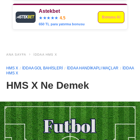
Astekbet
Bonusu Al
★★★★★
4.5
650 TL para yatırma bonusu
ANA SAYFA
İDDAA HMS X
HMS X
İDDAA GOL BAHISLERI
İDDAA HANDIKAPLI MAÇLAR
İDDAA
HMS X
HMS X Ne Demek