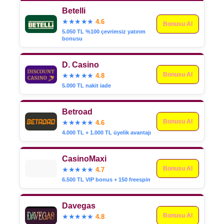
Betelli
★★★★★
4.6
Bonusu Al
5.050 TL %100 çevrimsiz yatırım
bonusu
D. Casino
Bonusu Al
★★★★★
4.8
5.000 TL nakit iade
Betroad
Bonusu Al
★★★★★
4.6
4.000 TL + 1.000 TL üyelik avantajı
CasinoMaxi
Bonusu Al
★★★★★
4.7
6.500 TL VIP bonus + 150 freespin
Davegas
Bonusu Al
★★★★★
4.8