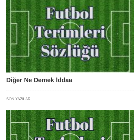
Diğer Ne Demek İddaa
SON YAZILAR