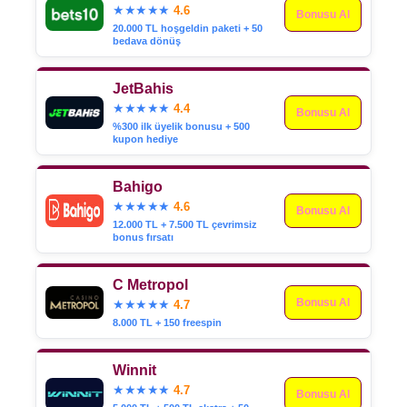
★★★★★
4.6
Bonusu Al
20.000 TL hoşgeldin paketi + 50
bedava dönüş
JetBahis
★★★★★
4.4
Bonusu Al
%300 ilk üyelik bonusu + 500
kupon hediye
Bahigo
★★★★★
4.6
Bonusu Al
12.000 TL + 7.500 TL çevrimsiz
bonus fırsatı
C Metropol
Bonusu Al
★★★★★
4.7
8.000 TL + 150 freespin
Winnit
★★★★★
4.7
Bonusu Al