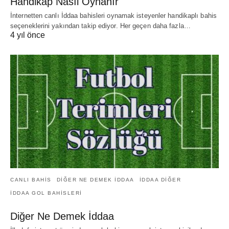
Handikap Nasıl Oynanır
İnternetten canlı İddaa bahisleri oynamak isteyenler handikaplı bahis
seçeneklerini yakından takip ediyor. Her geçen daha fazla…
4 yıl önce
CANLI BAHIS
DIĞER NE DEMEK İDDAA
İDDAA DIĞER
İDDAA GOL BAHISLERI
Diğer Ne Demek İddaa