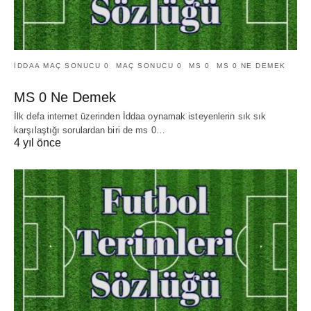
IDDAA MAÇ SONUCU 0
MAÇ SONUCU 0
MS 0
MS 0 NE DEMEK
MS 0 Ne Demek
İlk defa internet üzerinden İddaa oynamak isteyenlerin sık sık
karşılaştığı sorulardan biri de ms 0…
4 yıl önce