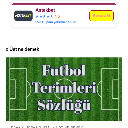
Astekbet
Bonusu Al
★★★★★
4.5
650 TL para yatırma bonusu
x Üst ne demek
IDDAA X
IDDAA X ÜST
X ÜST NE DEMEK