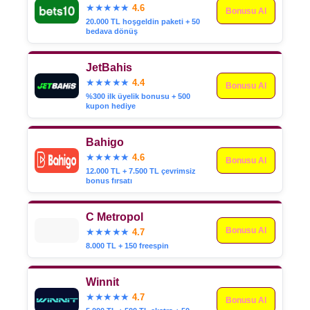
★★★★★
4.6
Bonusu Al
20.000 TL hoşgeldin paketi + 50
bedava dönüş
JetBahis
★★★★★
4.4
Bonusu Al
%300 ilk üyelik bonusu + 500
kupon hediye
Bahigo
★★★★★
4.6
Bonusu Al
12.000 TL + 7.500 TL çevrimsiz
bonus fırsatı
C Metropol
Bonusu Al
★★★★★
4.7
8.000 TL + 150 freespin
Winnit
★★★★★
4.7
Bonusu Al