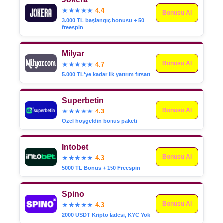
★★★★★
4.4
Bonusu Al
3.000 TL başlangıç bonusu + 50
freespin
Milyar
Bonusu Al
★★★★★
4.7
5.000 TL'ye kadar ilk yatırım fırsatı
Superbetin
Bonusu Al
★★★★★
4.3
Özel hoşgeldin bonus paketi
Intobet
Bonusu Al
★★★★★
4.3
5000 TL Bonus + 150 Freespin
Spino
Bonusu Al
★★★★★
4.3
2000 USDT Kripto İadesi, KYC Yok