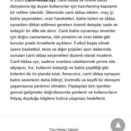
dünyasına ilgi duyan kullanıcılar için hazırlanmış kapsamlı
bir rehber sitesidir. Sitemizde canlı iddaa siteleri, maç içi
bahis seçenekleri, oran hareketleri, bahis türleri ve iddaa
oynarken dikkat edilmesi gereken önemli detaylar sade ve
anlaşılır bir dille ele alınır. Canlı bahis oynamayı sevenler
için doğru zamanlama, risk yönetimi ve oran takibi gibi
konular pratik örneklerle açıklanır. Futbol başta olmak
üzere basketbol, tenis ve diğer popüler spor dallarında
sunulan canlı iddaa seçenekleri düzenli olarak incelenir.
Canli-Iddaa.xyz, sadece oranlara odaklanmak yerine site
altyapısı, hız, kullanım kolaylığı ve bahis çeşitliliği gibi
kriterleri de ön planda tutar. Amacımız, canlı iddaa oynayan
bahis severlerin daha bilinçli, kontrollü ve keyifli bir deneyim
yaşamasına yardımcı olmaktır. Paylaşılan tüm içerikler
güncel gelişmeler doğrultusunda yenilenir ve kullanıcıların
ihtiyaç duyduğu bilgilere hızlıca ulaşması hedeflenir.
Tüm Hakları Saklıdır.