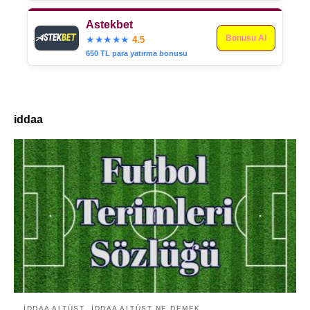
Astekbet
Bonusu Al
★★★★★
4.5
650 TL para yatırma bonusu
iddaa
İDDAA ALTÜST
İDDAA ALTÜST NE DEMEK