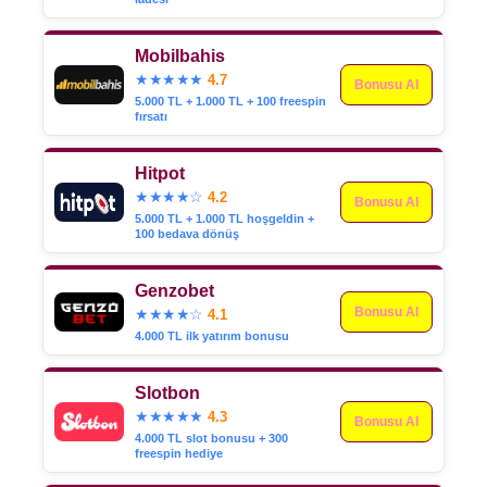
Mobilbahis
★★★★★
4.7
Bonusu Al
5.000 TL + 1.000 TL + 100 freespin
fırsatı
Hitpot
★★★★☆
4.2
Bonusu Al
5.000 TL + 1.000 TL hoşgeldin +
100 bedava dönüş
Genzobet
Bonusu Al
★★★★☆
4.1
4.000 TL ilk yatırım bonusu
Slotbon
★★★★★
4.3
Bonusu Al
4.000 TL slot bonusu + 300
freespin hediye