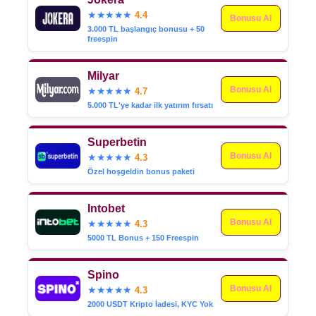
★★★★★
4.4
Bonusu Al
3.000 TL başlangıç bonusu + 50
freespin
Milyar
Bonusu Al
★★★★★
4.7
5.000 TL'ye kadar ilk yatırım fırsatı
Superbetin
Bonusu Al
★★★★★
4.3
Özel hoşgeldin bonus paketi
Intobet
Bonusu Al
★★★★★
4.3
5000 TL Bonus + 150 Freespin
Spino
Bonusu Al
★★★★★
4.3
2000 USDT Kripto İadesi, KYC Yok