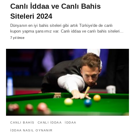
Canlı İddaa ve Canlı Bahis
Siteleri 2024
Dünyanın en iyi bahis siteleri gibi artık Türkiye'de de canlı
kupon yapma şansımız var. Canlı iddaa ve canlı bahis siteleri…
7 yıl önce
CANLI BAHIS
CANLI İDDAA
İDDAA
İDDAA NASIL OYNANIR