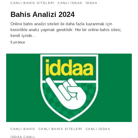
CANLI BAHIS SITELERI
CANLI İDDAA
İDDAA
Bahis Analizi 2024
Online bahis analizi siteleri ile daha fazla kazanmak için
kesinlikle analiz yapmak gereklidir. Her bir online bahis sitesi,
kendi içinde…
5 yıl önce
CANLI BAHIS
CANLI BAHIS SITELERI
CANLI İDDAA
İDDAA CANLI