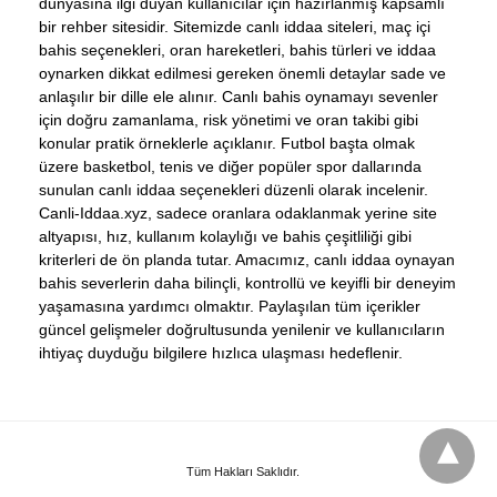
dünyasına ilgi duyan kullanıcılar için hazırlanmış kapsamlı
bir rehber sitesidir. Sitemizde canlı iddaa siteleri, maç içi
bahis seçenekleri, oran hareketleri, bahis türleri ve iddaa
oynarken dikkat edilmesi gereken önemli detaylar sade ve
anlaşılır bir dille ele alınır. Canlı bahis oynamayı sevenler
için doğru zamanlama, risk yönetimi ve oran takibi gibi
konular pratik örneklerle açıklanır. Futbol başta olmak
üzere basketbol, tenis ve diğer popüler spor dallarında
sunulan canlı iddaa seçenekleri düzenli olarak incelenir.
Canli-Iddaa.xyz, sadece oranlara odaklanmak yerine site
altyapısı, hız, kullanım kolaylığı ve bahis çeşitliliği gibi
kriterleri de ön planda tutar. Amacımız, canlı iddaa oynayan
bahis severlerin daha bilinçli, kontrollü ve keyifli bir deneyim
yaşamasına yardımcı olmaktır. Paylaşılan tüm içerikler
güncel gelişmeler doğrultusunda yenilenir ve kullanıcıların
ihtiyaç duyduğu bilgilere hızlıca ulaşması hedeflenir.
Tüm Hakları Saklıdır.