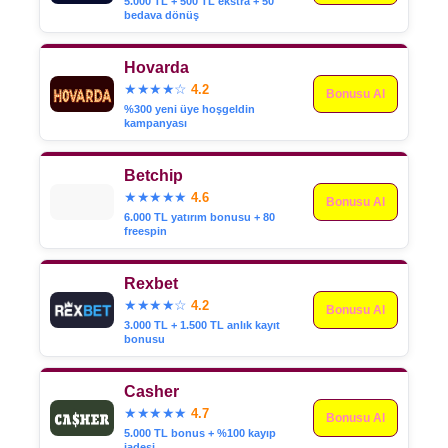
5.000 TL + 500 TL ekstra + 50
bedava dönüş
Hovarda
★★★★☆
4.2
Bonusu Al
%300 yeni üye hoşgeldin
kampanyası
Betchip
★★★★★
4.6
Bonusu Al
6.000 TL yatırım bonusu + 80
freespin
Rexbet
★★★★☆
4.2
Bonusu Al
3.000 TL + 1.500 TL anlık kayıt
bonusu
Casher
★★★★★
4.7
Bonusu Al
5.000 TL bonus + %100 kayıp
iadesi