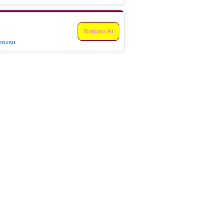
Bonusu Al
bonusu