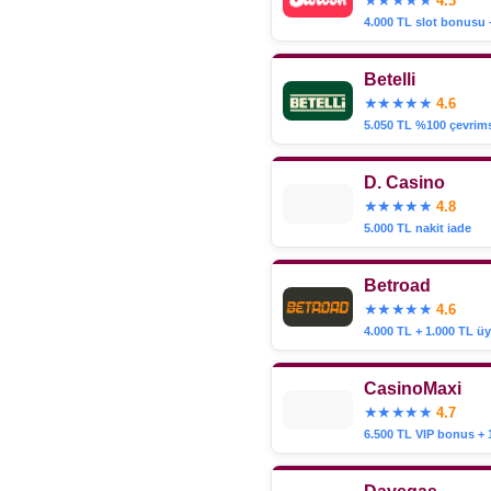
★★★★★
4.3
4.000 TL slot bonusu 
Betelli
★★★★★
4.6
5.050 TL %100 çevrim
D. Casino
★★★★★
4.8
5.000 TL nakit iade
Betroad
★★★★★
4.6
4.000 TL + 1.000 TL üy
CasinoMaxi
★★★★★
4.7
6.500 TL VIP bonus + 