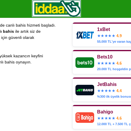
ilde canlı bahis hizmeti başladı.
1xBet
lı bahis
ile artık siz de
★★★★★
4.9
 için güvenli olarak
55.000 TL'ye varan ka
 yüksek kazancın keyfini
Bets10
lı bahis oynayın.
★★★★★
4.6
20.000 TL hoşgeldin p
JetBahis
★★★★★
4.4
%300 ilk üyelik bonus
Bahigo
★★★★★
4.6
12.000 TL + 7.500 TL ç