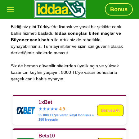
Bonus
Bildiğiniz gibi Türkiye’de lisanslı ve yasal bir şekilde canlı
bahis hizmeti başladı.
İddaa sonuçları biten maçlar ve
Bilyoner canlı bahis
ile artık siz de rahatlıkla
oynayabilirsiniz. Tüm ayrıntılar ve sizin için güvenli olarak
derlediğimiz sitelerde mevcut.
Siz de hemen güvenilir sitelerden üyelik açın ve yüksek
kazancın keyfini yaşayın. 5000 TL’ye varan bonuslarla
gerçek canlı bahis oynayın.
1xBet
★★★★★
4.9
Bonusu Al
55.000 TL'ye varan kayıt bonusu +
150 freespin
Bets10