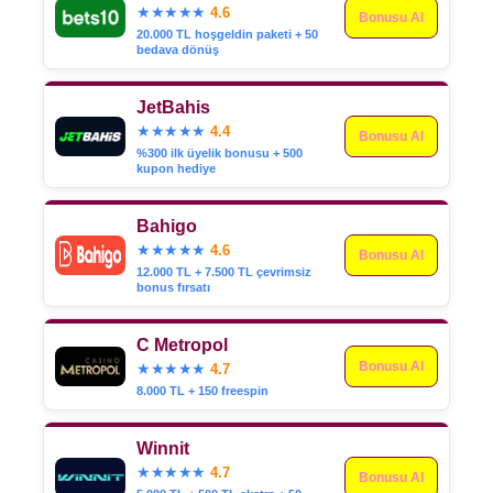
★★★★★
4.6
Bonusu Al
20.000 TL hoşgeldin paketi + 50
bedava dönüş
JetBahis
★★★★★
4.4
Bonusu Al
%300 ilk üyelik bonusu + 500
kupon hediye
Bahigo
★★★★★
4.6
Bonusu Al
12.000 TL + 7.500 TL çevrimsiz
bonus fırsatı
C Metropol
Bonusu Al
★★★★★
4.7
8.000 TL + 150 freespin
Winnit
★★★★★
4.7
Bonusu Al