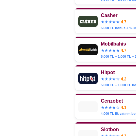
Casher
★★★★★
4.7
5.000 TL bonus + %100
Mobilbahis
★★★★★
4.7
5.000 TL + 1.000 TL + 1
Hitpot
★★★★☆
4.2
5.000 TL + 1.000 TL h
Genzobet
★★★★☆
4.1
4.000 TL ilk yatırım b
Slotbon