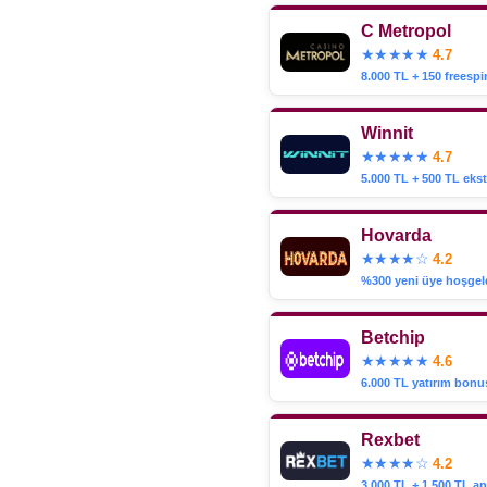
C Metropol
★★★★★
4.7
8.000 TL + 150 freespi
Winnit
★★★★★
4.7
5.000 TL + 500 TL eks
Hovarda
★★★★☆
4.2
%300 yeni üye hoşgel
Betchip
★★★★★
4.6
6.000 TL yatırım bonu
Rexbet
★★★★☆
4.2
3.000 TL + 1.500 TL an