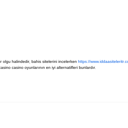
 olgu halindedir, bahis sitelerini incelerken
https://www.iddaasiteleritr.
casino casino oyunlarının en iyi alternatifleri bunlardır.