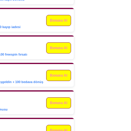
Bonusu Al
 kayıp iadesi
Bonusu Al
00 freespin fırsatı
Bonusu Al
oşgeldin + 100 bedava dönüş
Bonusu Al
onusu
Bonusu Al