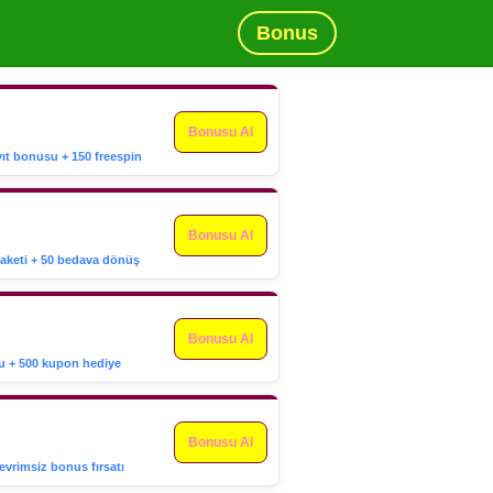
Bonus
Bonusu Al
yıt bonusu + 150 freespin
Bonusu Al
aketi + 50 bedava dönüş
Bonusu Al
u + 500 kupon hediye
Bonusu Al
evrimsiz bonus fırsatı