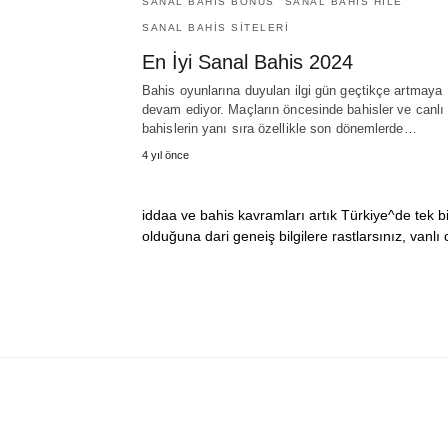
SANAL BAHIS BONUS
SANAL BAHIS HILE
SANAL BAHIS SITELERI
En İyi Sanal Bahis 2024
Bahis oyunlarına duyulan ilgi gün geçtikçe artmaya
devam ediyor. Maçların öncesinde bahisler ve canlı
bahislerin yanı sıra özellikle son dönemlerde…
4 yıl önce
iddaa ve bahis kavramları artık Türkiye^de tek bir
olduğuna dari geneiş bilgilere rastlarsınız, vanlı 