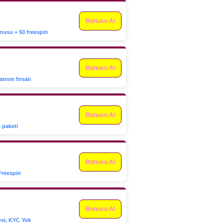
Bonusu Al
nusu + 50 freespin
Bonusu Al
tırım fırsatı
Bonusu Al
 paketi
Bonusu Al
Freespin
Bonusu Al
esi, KYC Yok