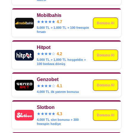
Mobilbahis
★★★★★
4.7
Bonusu Al
5.000 TL + 1.000 TL + 100 freespin
fırsatı
Hitpot
★★★★☆
4.2
Bonusu Al
5.000 TL + 1.000 TL hoşgeldin +
100 bedava dönüş
Genzobet
Bonusu Al
★★★★☆
4.1
4.000 TL ilk yatırım bonusu
Slotbon
★★★★★
4.3
Bonusu Al
4.000 TL slot bonusu + 300
freespin hediye