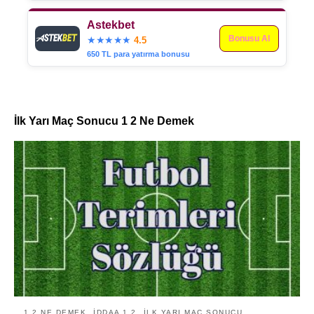
Astekbet
Bonusu Al
★★★★★
4.5
650 TL para yatırma bonusu
İlk Yarı Maç Sonucu 1 2 Ne Demek
1 2 NE DEMEK
İDDAA 1 2
İLK YARI MAÇ SONUCU