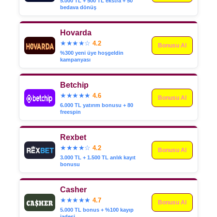
5.000 TL + 500 TL ekstra + 50
bedava dönüş
Hovarda
★★★★☆
4.2
Bonusu Al
%300 yeni üye hoşgeldin
kampanyası
Betchip
★★★★★
4.6
Bonusu Al
6.000 TL yatırım bonusu + 80
freespin
Rexbet
★★★★☆
4.2
Bonusu Al
3.000 TL + 1.500 TL anlık kayıt
bonusu
Casher
★★★★★
4.7
Bonusu Al
5.000 TL bonus + %100 kayıp
iadesi