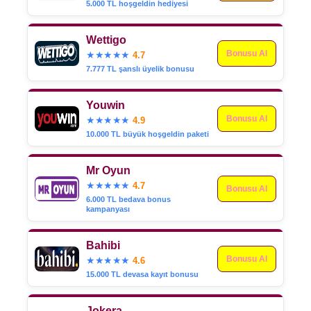
5.000 TL hoşgeldin hediyesi
Wettigo
Bonusu Al
★★★★★
4.7
7.777 TL şanslı üyelik bonusu
Youwin
Bonusu Al
★★★★★
4.9
10.000 TL büyük hoşgeldin paketi
Mr Oyun
★★★★★
4.7
Bonusu Al
6.000 TL bedava bonus
kampanyası
Bahibi
Bonusu Al
★★★★★
4.6
15.000 TL devasa kayıt bonusu
Jokera