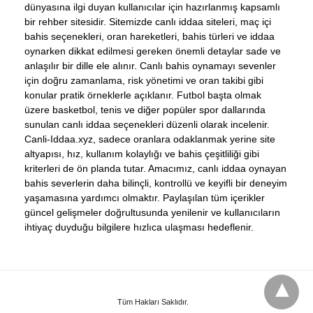
dünyasına ilgi duyan kullanıcılar için hazırlanmış kapsamlı
bir rehber sitesidir. Sitemizde canlı iddaa siteleri, maç içi
bahis seçenekleri, oran hareketleri, bahis türleri ve iddaa
oynarken dikkat edilmesi gereken önemli detaylar sade ve
anlaşılır bir dille ele alınır. Canlı bahis oynamayı sevenler
için doğru zamanlama, risk yönetimi ve oran takibi gibi
konular pratik örneklerle açıklanır. Futbol başta olmak
üzere basketbol, tenis ve diğer popüler spor dallarında
sunulan canlı iddaa seçenekleri düzenli olarak incelenir.
Canli-Iddaa.xyz, sadece oranlara odaklanmak yerine site
altyapısı, hız, kullanım kolaylığı ve bahis çeşitliliği gibi
kriterleri de ön planda tutar. Amacımız, canlı iddaa oynayan
bahis severlerin daha bilinçli, kontrollü ve keyifli bir deneyim
yaşamasına yardımcı olmaktır. Paylaşılan tüm içerikler
güncel gelişmeler doğrultusunda yenilenir ve kullanıcıların
ihtiyaç duyduğu bilgilere hızlıca ulaşması hedeflenir.
Tüm Hakları Saklıdır.