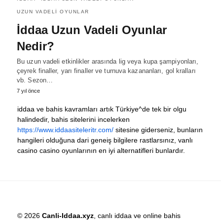
UZUN VADELI OYUNLAR
İddaa Uzun Vadeli Oyunlar
Nedir?
Bu uzun vadeli etkinlikler arasında lig veya kupa şampiyonları,
çeyrek finaller, yarı finaller ve turnuva kazananları, gol kralları
vb. Sezon…
7 yıl önce
iddaa ve bahis kavramları artık Türkiye^de tek bir olgu
halindedir, bahis sitelerini incelerken
https://www.iddaasiteleritr.com/
sitesine giderseniz, bunların
hangileri olduğuna dari geneiş bilgilere rastlarsınız, vanlı
casino casino oyunlarının en iyi alternatifleri bunlardır.
© 2026
Canli-Iddaa.xyz
, canlı iddaa ve online bahis