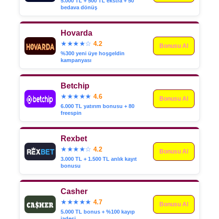
5.000 TL + 500 TL ekstra + 50
bedava dönüş
Hovarda
★★★★☆
4.2
Bonusu Al
%300 yeni üye hoşgeldin
kampanyası
Betchip
★★★★★
4.6
Bonusu Al
6.000 TL yatırım bonusu + 80
freespin
Rexbet
★★★★☆
4.2
Bonusu Al
3.000 TL + 1.500 TL anlık kayıt
bonusu
Casher
★★★★★
4.7
Bonusu Al
5.000 TL bonus + %100 kayıp
iadesi