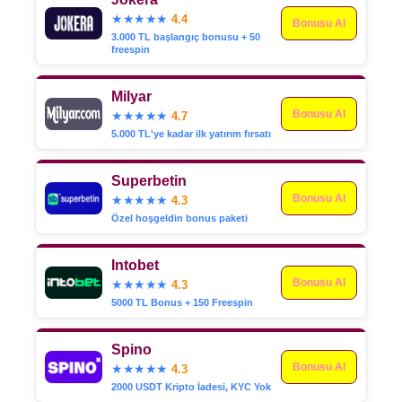
★★★★★
4.4
Bonusu Al
3.000 TL başlangıç bonusu + 50
freespin
Milyar
Bonusu Al
★★★★★
4.7
5.000 TL'ye kadar ilk yatırım fırsatı
Superbetin
Bonusu Al
★★★★★
4.3
Özel hoşgeldin bonus paketi
Intobet
Bonusu Al
★★★★★
4.3
5000 TL Bonus + 150 Freespin
Spino
Bonusu Al
★★★★★
4.3
2000 USDT Kripto İadesi, KYC Yok