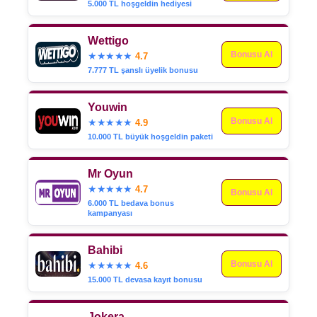
5.000 TL hoşgeldin hediyesi
Wettigo
Bonusu Al
★★★★★
4.7
7.777 TL şanslı üyelik bonusu
Youwin
Bonusu Al
★★★★★
4.9
10.000 TL büyük hoşgeldin paketi
Mr Oyun
★★★★★
4.7
Bonusu Al
6.000 TL bedava bonus
kampanyası
Bahibi
Bonusu Al
★★★★★
4.6
15.000 TL devasa kayıt bonusu
Jokera