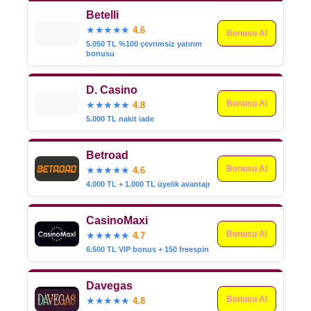
Betelli
★★★★★
4.6
Bonusu Al
5.050 TL %100 çevrimsiz yatırım
bonusu
D. Casino
Bonusu Al
★★★★★
4.8
5.000 TL nakit iade
Betroad
Bonusu Al
★★★★★
4.6
4.000 TL + 1.000 TL üyelik avantajı
CasinoMaxi
Bonusu Al
★★★★★
4.7
6.500 TL VIP bonus + 150 freespin
Davegas
Bonusu Al
★★★★★
4.8