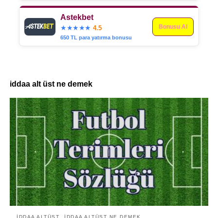
Astekbet
Bonusu Al
★★★★★
4.5
650 TL para yatırma bonusu
iddaa alt üst ne demek
İDDAA ALTÜST
İDDAA ALTÜST NE DEMEK