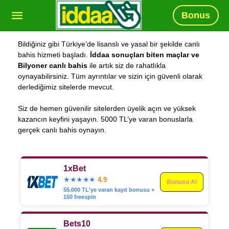
Bonus
Bildiğiniz gibi Türkiye’de lisanslı ve yasal bir şekilde canlı
bahis hizmeti başladı.
İddaa sonuçları biten maçlar ve
Bilyoner canlı bahis
ile artık siz de rahatlıkla
oynayabilirsiniz. Tüm ayrıntılar ve sizin için güvenli olarak
derlediğimiz sitelerde mevcut.
Siz de hemen güvenilir sitelerden üyelik açın ve yüksek
kazancın keyfini yaşayın. 5000 TL’ye varan bonuslarla
gerçek canlı bahis oynayın.
1xBet
★★★★★
4.9
Bonusu Al
55.000 TL'ye varan kayıt bonusu +
150 freespin
Bets10