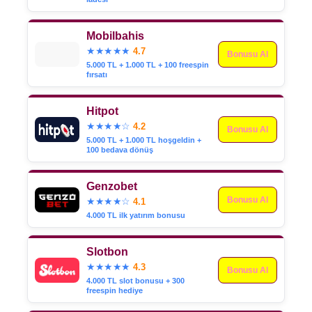
Mobilbahis
★★★★★
4.7
Bonusu Al
5.000 TL + 1.000 TL + 100 freespin
fırsatı
Hitpot
★★★★☆
4.2
Bonusu Al
5.000 TL + 1.000 TL hoşgeldin +
100 bedava dönüş
Genzobet
Bonusu Al
★★★★☆
4.1
4.000 TL ilk yatırım bonusu
Slotbon
★★★★★
4.3
Bonusu Al
4.000 TL slot bonusu + 300
freespin hediye