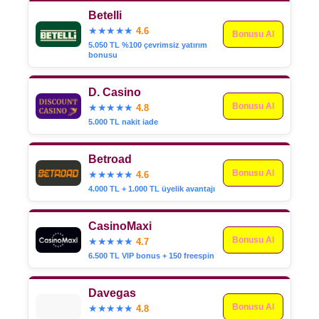
Betelli
★★★★★
4.6
Bonusu Al
5.050 TL %100 çevrimsiz yatırım
bonusu
D. Casino
Bonusu Al
★★★★★
4.8
5.000 TL nakit iade
Betroad
Bonusu Al
★★★★★
4.6
4.000 TL + 1.000 TL üyelik avantajı
CasinoMaxi
Bonusu Al
★★★★★
4.7
6.500 TL VIP bonus + 150 freespin
Davegas
Bonusu Al
★★★★★
4.8