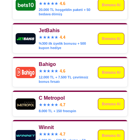
★★★★★
4.6
Bonusu Al
20.000 TL hoşgeldin paketi + 50
bedava dönüş
JetBahis
★★★★★
4.4
Bonusu Al
%300 ilk üyelik bonusu + 500
kupon hediye
Bahigo
★★★★★
4.6
Bonusu Al
12.000 TL + 7.500 TL çevrimsiz
bonus fırsatı
C Metropol
Bonusu Al
★★★★★
4.7
8.000 TL + 150 freespin
Winnit
★★★★★
4.7
Bonusu Al