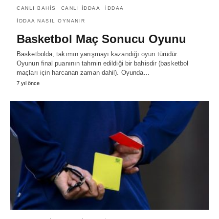
CANLI BAHIS
CANLI İDDAA
İDDAA
İDDAA NASIL OYNANIR
Basketbol Maç Sonucu Oyunu
Basketbolda, takımın yarışmayı kazandığı oyun türüdür.
Oyunun final puanının tahmin edildiği bir bahisdir (basketbol
maçları için harcanan zaman dahil). Oyunda…
7 yıl önce