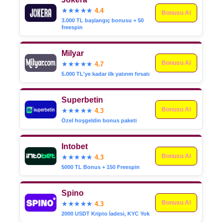
★★★★★
4.4
Bonusu Al
3.000 TL başlangıç bonusu + 50
freespin
Milyar
Bonusu Al
★★★★★
4.7
5.000 TL'ye kadar ilk yatırım fırsatı
Superbetin
Bonusu Al
★★★★★
4.3
Özel hoşgeldin bonus paketi
Intobet
Bonusu Al
★★★★★
4.3
5000 TL Bonus + 150 Freespin
Spino
Bonusu Al
★★★★★
4.3
2000 USDT Kripto İadesi, KYC Yok