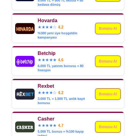
5.000 TL + 500 TL ekstra + 50
bedava dönüş
Hovarda
★★★★☆
4.2
Bonusu Al
%300 yeni üye hoşgeldin
kampanyası
Betchip
★★★★★
4.6
Bonusu Al
6.000 TL yatırım bonusu + 80
freespin
Rexbet
★★★★☆
4.2
Bonusu Al
3.000 TL + 1.500 TL anlık kayıt
bonusu
Casher
★★★★★
4.7
Bonusu Al
5.000 TL bonus + %100 kayıp
iadesi