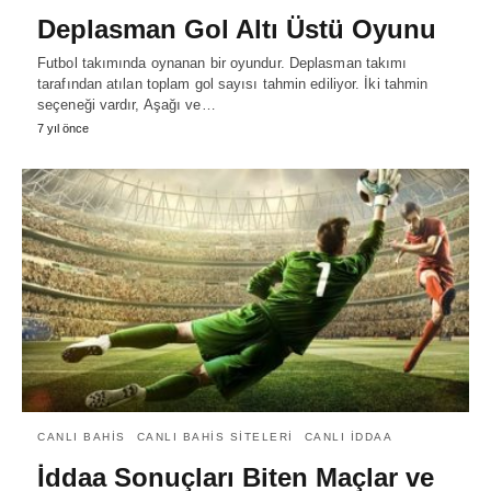
Deplasman Gol Altı Üstü Oyunu
Futbol takımında oynanan bir oyundur. Deplasman takımı
tarafından atılan toplam gol sayısı tahmin ediliyor. İki tahmin
seçeneği vardır, Aşağı ve…
7 yıl önce
CANLI BAHIS
CANLI BAHIS SITELERI
CANLI İDDAA
İddaa Sonuçları Biten Maçlar ve