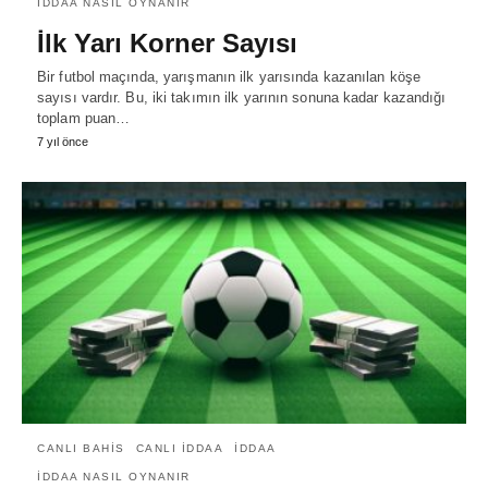
İDDAA NASIL OYNANIR
İlk Yarı Korner Sayısı
Bir futbol maçında, yarışmanın ilk yarısında kazanılan köşe
sayısı vardır. Bu, iki takımın ilk yarının sonuna kadar kazandığı
toplam puan…
7 yıl önce
CANLI BAHIS
CANLI İDDAA
İDDAA
İDDAA NASIL OYNANIR